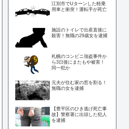
江別市でUターンした軽乗
用車と衝突！運転手が死亡
施設のトイレで出産直後に
殺害！無職の29歳女を逮捕
札幌のコンビニ強盗事件か
ら3日後にまたもや被害！
同一犯か
元夫が住む家の窓を割る！
無職の女を逮捕
【豊平区のひき逃げ死亡事
故】警察署に出頭した犯人
を逮捕