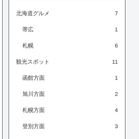
北海道グルメ
7
帯広
1
札幌
6
観光スポット
11
函館方面
1
旭川方面
2
札幌方面
4
登別方面
3