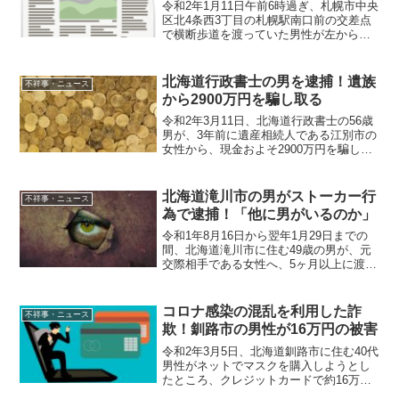
令和2年1月11日午前6時過ぎ、札幌市中央
区北4条西3丁目の札幌駅南口前の交差点
で横断歩道を渡っていた男性が左からき
たタクシーにはねられ意識不明の重体と
なった。概要令和2年1月11日午前6時過
ぎ、札幌市中央区北4条西3丁目の札幌駅
北海道行政書士の男を逮捕！遺族
不祥事・ニュース
南口前の交...
から2900万円を騙し取る
令和2年3月11日、北海道行政書士の56歳
男が、3年前に遺産相続人である江別市の
女性から、現金およそ2900万円を騙し取
ったとして、詐欺の疑いで再逮捕され
た。概要令和2年3月11日、北海道行政書
士の56歳男は3年前、死亡した男性の遺産
北海道滝川市の男がストーカー行
不祥事・ニュース
相続人...
為で逮捕！「他に男がいるのか」
令和1年8月16日から翌年1月29日までの
間、北海道滝川市に住む49歳の男が、元
交際相手である女性へ、5ヶ月以上に渡っ
て電話をかけ続ける等したとして、スト
ーカー規制法違反の疑いで逮捕されまし
た。 概要令和1年8月16日から翌年1月29
コロナ感染の混乱を利用した詐
不祥事・ニュース
日まで...
欺！釧路市の男性が16万円の被害
令和2年3月5日、北海道釧路市に住む40代
男性がネットでマスクを購入しようとし
たところ、クレジットカードで約16万円
分を不正利用される詐欺被害にあった。