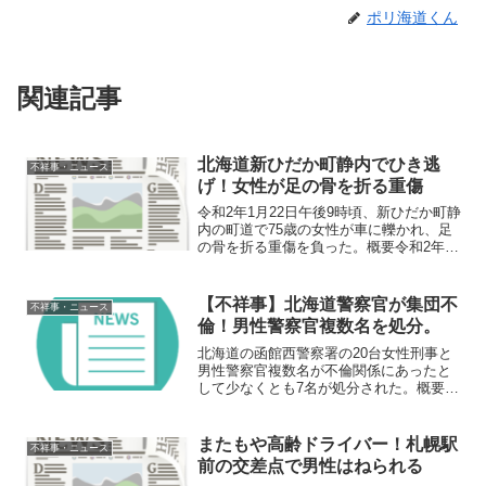
ポリ海道くん
関連記事
北海道新ひだか町静内でひき逃
不祥事・ニュース
げ！女性が足の骨を折る重傷
令和2年1月22日午後9時頃、新ひだか町静
内の町道で75歳の女性が車に轢かれ、足
の骨を折る重傷を負った。概要令和2年1
月22日午後9時頃、新ひだか町静内の町道
で近くに住む75歳の女性が車に轢かれ、
足の骨を折る重傷を負った。女性を轢い
【不祥事】北海道警察官が集団不
不祥事・ニュース
た運転手...
倫！男性警察官複数名を処分。
北海道の函館西警察署の20台女性刑事と
男性警察官複数名が不倫関係にあったと
して少なくとも7名が処分された。概要北
海道函館市にある函館西警察署刑事課に
所属する20代の女性警察官と同暑関係者
の男性警察官複数名が不倫関係にあった
またもや高齢ドライバー！札幌駅
不祥事・ニュース
として懲戒処分や遠...
前の交差点で男性はねられる