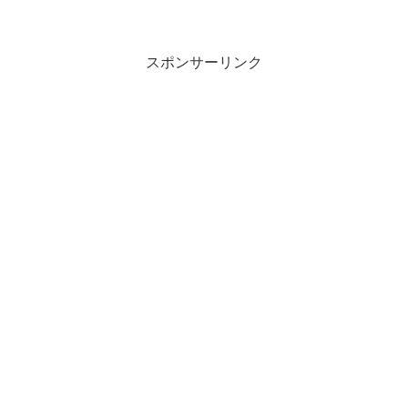
概要令和2年3月5日、北海道釧路市に住む
40代男性がネットでマスクを購入しよう
としたとこ...
スポンサーリンク