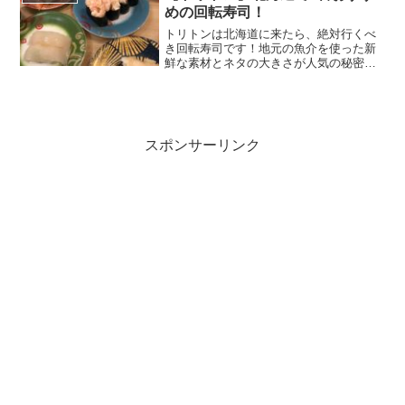
曜日ア...
めの回転寿司！
トリトンは北海道に来たら、絶対行くべ
き回転寿司です！地元の魚介を使った新
鮮な素材とネタの大きさが人気の秘密で
す。予算は1人当たり2000～3000円。ト
リトンの各種寿司皿/2019年9月撮影 ト
リトンとは北海道を中心に展開する回転
寿司チェー...
スポンサーリンク