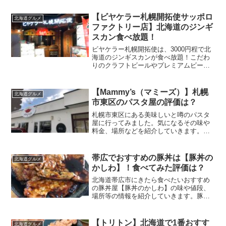
ち8店舗は札幌市にあります。 圧力釜で
炊き上げた白濁スープと自家製面、さら
【ビヤケラー札幌開拓使サッポロ
北海道グルメ
には...
ファクトリー店】北海道のジンギ
スカン食べ放題！
ビヤケラー札幌開拓使は、3000円程で北
海道のジンギスカンが食べ放題！こだわ
りのクラフトビールやプレミアムビー
ル、タラバ・ズワイカニもあります。ビ
ヤケラー札幌開拓使サッポロファクトリ
ー店/2019年7月撮影ビヤケラー札幌開拓
【Mammy’s（マミーズ）】札幌
北海道グルメ
使とはビヤケラー...
市東区のパスタ屋の評価は？
札幌市東区にある美味しいと噂のパスタ
屋に行ってみました。気になるその味や
料金、場所などを紹介していきます。
Mammy's/2020年1月撮影Mammy's（マミ
ーズ）住所〇〒007-0841 北海道札幌市東
区東区北４１条東２０丁目１−６〇東...
帯広でおすすめの豚丼は【豚丼の
北海道グルメ
かしわ】！食べてみた評価は？
北海道帯広市にきたら食べたいおすすめ
の豚丼屋【豚丼のかしわ】の味や値段、
場所等の情報を紹介していきます。豚
丼/2020年2月撮影おすすめ度★★★★☆
豚丼のかしわ/2020年2月撮影営業日時平
日10時30分~15時00分※定休日…毎週木
【トリトン】北海道で1番おすす
北海道グルメ