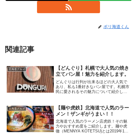
ポリ海道くん
関連記事
【どんぐり】札幌で大人気の焼き
北海道グルメ
立てパン屋！魅力を紹介します。
どんぐりは行列が出来るほどの大人気で
あり、私も1番好きなパン屋です。札幌市
民に愛されるその魅力について紹介して
いきます。 2019年12月撮影/どんぐり大
麻店 どんぐりとは札幌を中心に9つの店
舗をもつ大人気のどんぐりですが、最初
【麺や虎鉄】北海道で人気のラー
北海道グルメ
は西区円山に...
メン！ザンギがうまい！！
北海道で人気のラーメン店虎鉄！その魅
力やおすすめ度をご紹介します。麺や虎
徹（MENNYA KOTETSU)とは2019年11
月現在、北海道に16店舗存在し、そのう