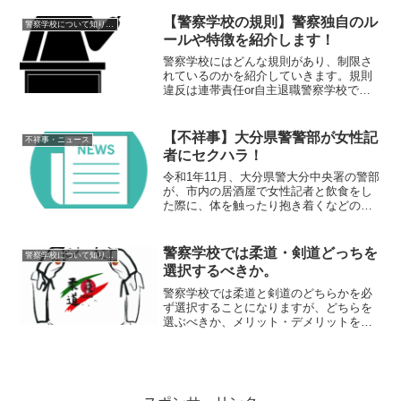
んでいたことが判明し、11月29日に懲戒
免職された。概要令和1年11月29日、三重
【警察学校の規則】警察独自のル
警察学校について知りたい
県伊賀警...
ールや特徴を紹介します！
警察学校にはどんな規則があり、制限さ
れているのかを紹介していきます。規則
違反は連帯責任or自主退職警察学校で
は、様々な厳しい規則がありますが、違
反した場合には仲間を巻き込んだ連帯責
任、あるいは自主退職となることが多い
【不祥事】大分県警警部が女性記
不祥事・ニュース
です。連帯責任には、外出...
者にセクハラ！
令和1年11月、大分県警大分中央署の警部
が、市内の居酒屋で女性記者と飲食をし
た際に、体を触ったり抱き着くなどのセ
クハラ行為をした疑いがもたれた。概要
令和1年11月、大分県大分中央署の警部
が、市内の居酒屋でテレビ局の女性記者2
警察学校では柔道・剣道どっちを
警察学校について知りたい
人と同僚の警察官...
選択するべきか。
警察学校では柔道と剣道のどちらかを必
ず選択することになりますが、どちらを
選ぶべきか、メリット・デメリットを挙
げて説明していきます。 警察学校では柔
剣道どちらかを選択警察官採用試験に合
格し、警察学校へ入校すると、必ず柔道
か剣道を選択して訓練し...