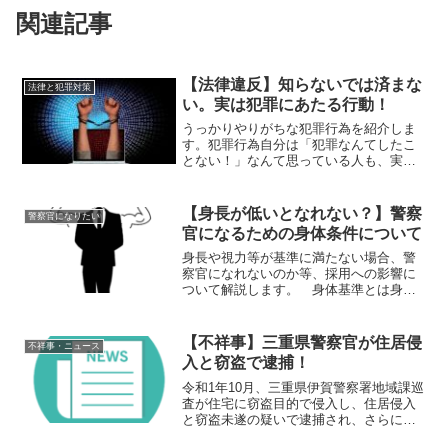
関連記事
【法律違反】知らないでは済まな
法律と犯罪対策
い。実は犯罪にあたる行動！
うっかりやりがちな犯罪行為を紹介しま
す。犯罪行為自分は「犯罪なんてしたこ
とない！」なんて思っている人も、実は
知らずにやっているかもしれない犯罪行
為があります。法律の知識が少ない、10
代の人は特に多いかもしれません。たと
【身長が低いとなれない？】警察
警察官になりたい
え、知らずにやっていた...
官になるための身体条件について
身長や視力等が基準に満たない場合、警
察官になれないのか等、採用への影響に
ついて解説します。 身体基準とは身体
基準とは、警察官になるために必要な身
体的な基準の事であり、自治体ごとに身
長や体重、視力、年齢などの基準が設け
【不祥事】三重県警察官が住居侵
不祥事・ニュース
られています。また、基準...
入と窃盗で逮捕！
令和1年10月、三重県伊賀警察署地域課巡
査が住宅に窃盗目的で侵入し、住居侵入
と窃盗未遂の疑いで逮捕され、さらに同
年6月と9月には同僚の財布から現金を盗