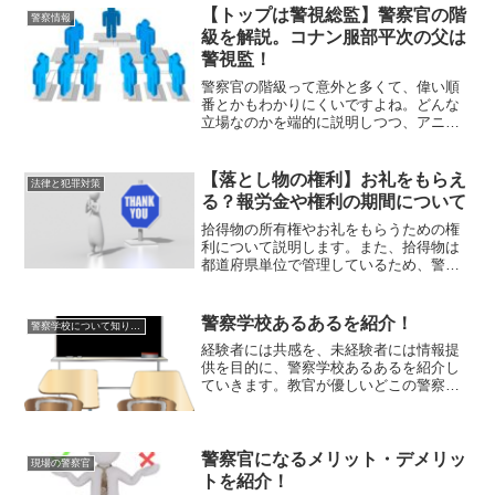
差がありますが、私がいた警察学校の食
【トップは警視総監】警察官の階
警察情報
事は★☆☆☆☆です。食事...
級を解説。コナン服部平次の父は
警視監！
警察官の階級って意外と多くて、偉い順
番とかもわかりにくいですよね。どんな
立場なのかを端的に説明しつつ、アニメ
「コナン」や「こち亀」のキャラクター
を例にあげていきます。警察官の階級は9
階級に区分上から警視総監、警視監、警
【落とし物の権利】お礼をもらえ
法律と犯罪対策
視長、警視正、警視、警...
る？報労金や権利の期間について
拾得物の所有権やお礼をもらうための権
利について説明します。また、拾得物は
都道府県単位で管理しているため、警察
に届け出た方が見つかる可能性は高くな
っています。遺失物と拾得物の関係遺失
物とは、簡単に言うと落とし物のことで
警察学校あるあるを紹介！
警察学校について知りたい
あり、遺失物が拾われた場...
経験者には共感を、未経験者には情報提
供を目的に、警察学校あるあるを紹介し
ていきます。教官が優しいどこの警察学
校でも多いのが、教官が優しいというこ
とです。最初は恐いイメージの教官です
が、慣れてくると実は優しいということ
に気づきます。基本的に人...
警察官になるメリット・デメリッ
現場の警察官
トを紹介！