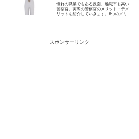
憧れの職業でもある反面、離職率も高い
警察官。実際の警察官のメリット・デメ
リットを紹介していきます。6つのメリッ
ト①公務員のため安定している警察官
は、公務員であり安定しているため、一
般企業のように景気に左右されて潰れた
りすることはありません。...
スポンサーリンク