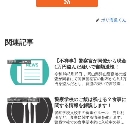
ポリ海道くん
関連記事
【不祥事】警察官が同僚から現金
不祥事・ニュース
1万円盗んだ疑いで書類送検！
令和1年3月15日 、岡山県津山警察署の巡
査が同暑にて同僚警察官の財布から約1万
円を盗んだとし、窃盗の疑いで書類送検
されていたことが同年12月24日にわかっ
た。概要令和1年3月15日 、岡山県津山警
察署の巡査が同暑にて同僚警察官の財布
警察学校のご飯は残せる？食事に
警察学校について知りたい
から約...
関する情報を解説します！
警察学校入校中の食事やルール、売店利
用など、食事に関する情報を教えます。
警察学校での食事基本的に入校中の朝昼
夕の食事は、全員食堂で食べます（教官
は別）。地域によって味やメニュー等に