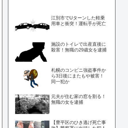
江別市でUターンした軽乗
用車と衝突！運転手が死亡
施設のトイレで出産直後に
殺害！無職の29歳女を逮捕
札幌のコンビニ強盗事件か
ら3日後にまたもや被害！
同一犯か
元夫が住む家の窓を割る！
無職の女を逮捕
【豊平区のひき逃げ死亡事