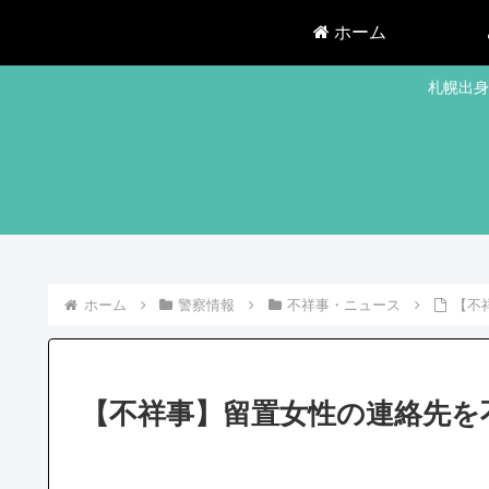
ホーム
札幌出身
ホーム
警察情報
不祥事・ニュース
【不
【不祥事】留置女性の連絡先を