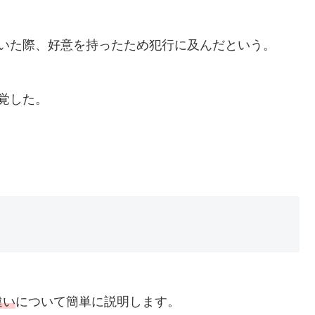
ていた際、好意を持ったため犯行に及んだという。
覚した。
。
違い
について簡単に説明します。