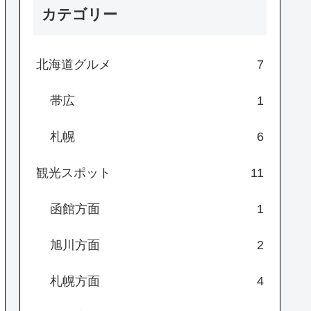
カテゴリー
北海道グルメ
7
帯広
1
札幌
6
観光スポット
11
函館方面
1
旭川方面
2
札幌方面
4