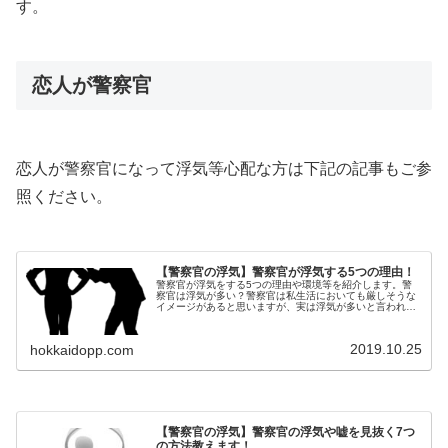
す。
恋人が警察官
恋人が警察官になって浮気等心配な方は下記の記事もご参
照ください。
【警察官の浮気】警察官が浮気する5つの理由！
警察官が浮気をする5つの理由や環境等を紹介します。警
察官は浮気が多い？警察官は私生活においても厳しそうな
イメージがあると思いますが、実は浮気が多いと言われて
います。メディアの情報にもあるように浮気をする警察官
がいるのは事実です！実際に私の知...
2019.10.25
hokkaidopp.com
【警察官の浮気】警察官の浮気や嘘を見抜く7つ
の方法教えます！