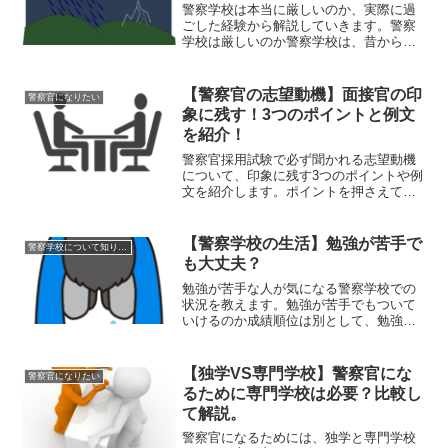
警察学校は本当に厳しいのか、実際に過
ごした経験から解説していきます。警察
学校は厳しいのか警察学校は、昔から地
獄のように厳しい場所と言われています
が、実際はどうなのか、何が厳しいのか
気になりますよね。そこで、私が実際に
【警察官の志望動機】面接官の印
警察官になりたい
経験して感じたことなどを...
象に残す！3つのポイントと例文
を紹介！
警察官採用試験で必ず聞かれる志望動機
について、印象に残す3つのポイントや例
文を紹介します。ポイントを押さえてラ
イバルに差をつけましょう！志望動機に
おける3つのポイント！警察官採用試験に
おいて志望動機は、履歴書の記載と面接
【警察学校の生活】勉強が苦手で
警察学校について知りたい
時に必要になります。...
も大丈夫？
勉強が苦手な人が気になる警察学校での
状況を教えます。勉強が苦手でもついて
いけるのか成績順位は別として、勉強が
苦手な人でもやる気があればついていく
ことは可能です。警察学校での勉強は、
主に法律の知識や職務の執行方法を学ぶ
【独学VS専門学校】警察官にな
警察官になりたい
程度であり、複雑な数学の...
るために専門学校は必要？比較し
て解説。
警察官になるためには、独学と専門学校