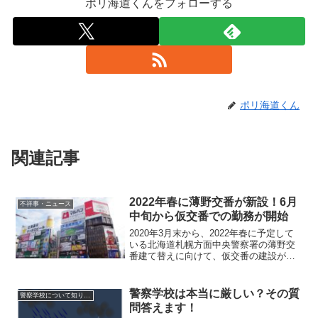
ポリ海道くんをフォローする
ポリ海道くん
関連記事
2022年春に薄野交番が新設！6月
不祥事・ニュース
中旬から仮交番での勤務が開始
2020年3月末から、2022年春に予定して
いる北海道札幌方面中央警察署の薄野交
番建て替えに向けて、仮交番の建設が進
んでいる。概要2020年3月末から、2022
年春に予定している北海道札幌方面中央
警察署の薄野交番建て替えに向けて、仮
警察学校は本当に厳しい？その質
警察学校について知りたい
交番の建...
問答えます！