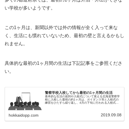
い学校が多いようです。
この1ヶ月は、新聞以外では外の情報が全く入って来な
く、生活にも慣れていないため、最初の壁と言えるかもし
れません。
具体的な最初の1ヶ月間の生活は下記記事をご参照くださ
い。
警察学校入校してから最初の1ヶ月間の生活
基本的な生活の規則や入校式について覚える北海道警察学
校に入校した最初の約1ヶ月は、ガイダンス等と入校式の
練習をひたすら繰り返し、4月の下旬に行われる入校式に
備えます。また、拳銃貸与式やミニバレーボール大会など
もあります。入校式が終わると、本...
2019.09.08
hokkaidopp.com