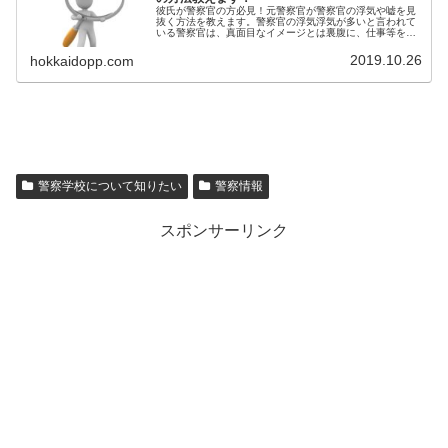
彼氏が警察官の方必見！元警察官が警察官の浮気や嘘を見
抜く方法を教えます。警察官の浮気浮気が多いと言われて
いる警察官は、真面目なイメージとは裏腹に、仕事等を理
由に浮気をしたりします。この記事では、理由の信憑性に
触れて、誰にでも出来る嘘の見抜き...
2019.10.26
hokkaidopp.com
警察学校について知りたい
警察情報
スポンサーリンク