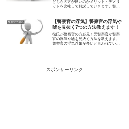
どちらの方が良いのかメリット・デメリ
ットを比較して解説していきます。警察
官になるには高学歴や資格は必要ない警
察官採用試験に合格すれば、高学歴や資
格がなくても警察官になれます。そのた
【警察官の浮気】警察官の浮気や
警察官の悩み
め、前科があったり、規定...
嘘を見抜く7つの方法教えます！
彼氏が警察官の方必見！元警察官が警察
官の浮気や嘘を見抜く方法を教えます。
警察官の浮気浮気が多いと言われている
警察官は、真面目なイメージとは裏腹
に、仕事等を理由に浮気をしたりしま
す。この記事では、理由の信憑性に触れ
て、誰にでも出来る嘘の見抜き...
スポンサーリンク