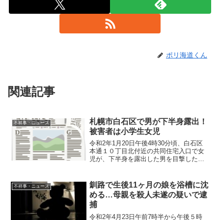
ポリ海道くん
関連記事
札幌市白石区で男が下半身露出！
不祥事・ニュース
被害者は小学生女児
令和2年1月20日午後4時30分頃、白石区
本通１０丁目北付近の共同住宅入口で女
児が、下半身を露出した男を目撃した。
概要令和2年1月20日午後4時30分頃、白
石区本通１０丁目北付近の共同住宅入口
で女児が、下半身を露出した上下黒の服
釧路で生後11ヶ月の娘を浴槽に沈
不祥事・ニュース
装をした男を...
める…母親を殺人未遂の疑いで逮
捕
令和2年4月23日午前7時半から午後５時