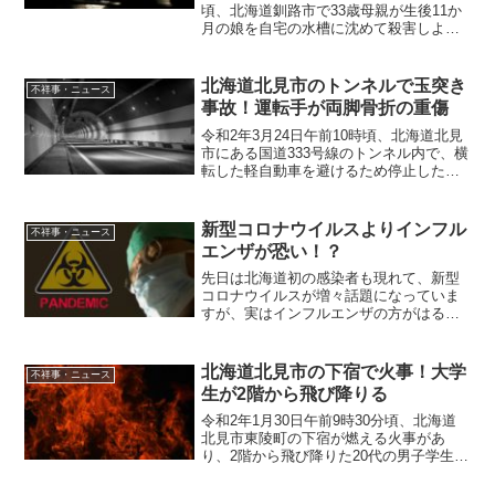
頃、北海道釧路市で33歳母親が生後11か
月の娘を自宅の水槽に沈めて殺害しよう
としたとして、殺人未遂の疑いで逮捕さ
れた。概要令和2年4月23日午前7時半から
午後５時頃、北海道釧路市で33歳母親が
北海道北見市のトンネルで玉突き
不祥事・ニュース
生後11...
事故！運転手が両脚骨折の重傷
令和2年3月24日午前10時頃、北海道北見
市にある国道333号線のトンネル内で、横
転した軽自動車を避けるため停止した大
型トラックに後続車2台が追突する玉突き
事故があった。概要令和2年3月24日午前
10時頃、北海道北見市北陽にある国道333
新型コロナウイルスよりインフル
不祥事・ニュース
号...
エンザが恐い！？
先日は北海道初の感染者も現れて、新型
コロナウイルスが増々話題になっていま
すが、実はインフルエンザの方がはるか
に感染者数・死亡者数が多いのです。過
剰な心配は混乱を生むだけと考えている
医師も少なくありません。今一度新型コ
北海道北見市の下宿で火事！大学
不祥事・ニュース
ロナウイルスとインフルエ...
生が2階から飛び降りる
令和2年1月30日午前9時30分頃、北海道
北見市東陵町の下宿が燃える火事があ
り、2階から飛び降りた20代の男子学生が
腰を打ち、病院に搬送された。概要 30
日午前、北見の下宿で火事があり、この