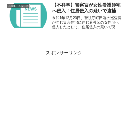
下宿に住む北見工業大学の男子学生が軽
【不祥事】警察官が女性看護師宅
不祥事・ニュース
いけがをしまし...
へ侵入！住居侵入の疑いで逮捕
令和1年12月20日、警視庁町田署の巡査長
が同じ集合住宅に住む看護師の女性宅へ
侵入したとして、住居侵入の疑いで現行
犯逮捕された。概要 令和1年12月20日、
警視庁町田署組織犯罪対策課の巡査長が
同じ集合住宅に住む看護師の女性宅へ侵
入したとして...
スポンサーリンク