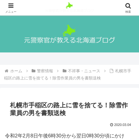
札幌出身の元警察官が警察官になる方法や実際の生活、北海道の魅力や観光地
等を紹介！
メニュー
検索
ホーム
警察情報
不祥事・ニュース
札幌市手
稲区の路上に雪を捨てる！除雪作業員の男を書類送検
札幌市手稲区の路上に雪を捨てる！除雪作
業員の男を書類送検
2020.03.04
令和2年2月8日午後6時30分から翌日0時30分頃にかけ