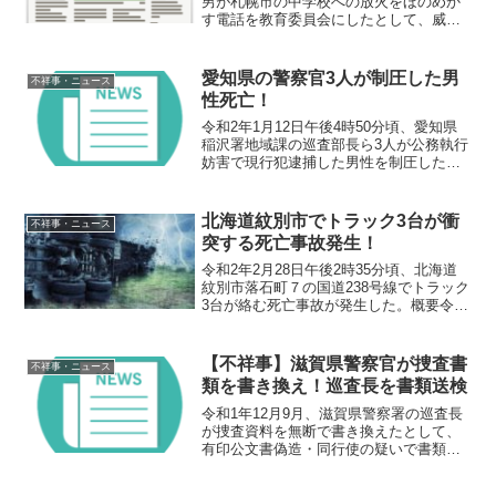
男が札幌市の中学校への放火をほのめか
す電話を教育委員会にしたとして、威力
業務妨害の疑いで逮捕された。概要令和2
年1月27日午前9時頃、白石区に住む無職
の59歳男が札幌市の中学校への放火をほ
愛知県の警察官3人が制圧した男
不祥事・ニュース
のめかす電...
性死亡！
令和2年1月12日午後4時50分頃、愛知県
稲沢署地域課の巡査部長ら3人が公務執行
妨害で現行犯逮捕した男性を制圧したと
ころ、男性は意識を失い、搬送先の病院
で死亡した。概要令和2年1月12日午後4時
50分頃、愛知県稲沢署地域課の巡査部長
北海道紋別市でトラック3台が衝
不祥事・ニュース
ら3人が...
突する死亡事故発生！
令和2年2月28日午後2時35分頃、北海道
紋別市落石町７の国道238号線でトラック
3台が絡む死亡事故が発生した。概要令和
2年2月28日午後2時35分頃、北海道紋別
市落石町７の国道238号線で、76歳男性が
運転する軽トラックと64歳が運転する...
【不祥事】滋賀県警察官が捜査書
不祥事・ニュース
類を書き換え！巡査長を書類送検
令和1年12月9月、滋賀県警察署の巡査長
が捜査資料を無断で書き換えたとして、
有印公文書偽造・同行使の疑いで書類送
検された。概要令和1年12月9月、滋賀県
警察署の巡査長が捜査資料を無断で書き