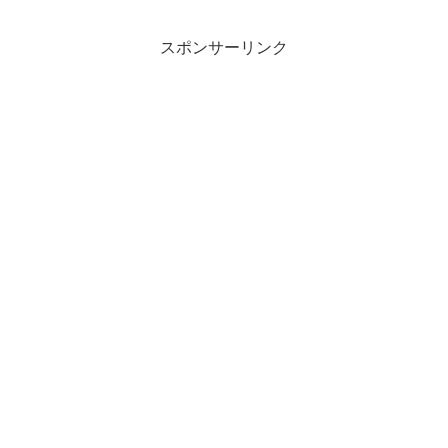
換えたとして、有印公文書偽造・同行使
の疑いで書類送検...
スポンサーリンク