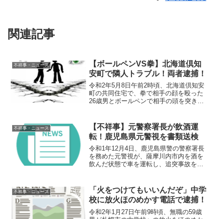
関連記事
【ボールペンVS拳】北海道倶知
不祥事・ニュース
安町で隣人トラブル！両者逮捕！
令和2年5月8日午前2時頃、北海道倶知安
町の共同住宅で、拳で相手の顔を殴った
26歳男とボールペンで相手の頭を突き刺
した33歳男が、それぞれ傷害の疑いで逮
捕された。概要令和2年5月8日午前2時
頃、北海道倶知安町北7条西4丁目の共同
【不祥事】元警察署長が飲酒運
不祥事・ニュース
住宅で、拳で...
転！鹿児島県元警視を書類送検
令和1年12月4日、鹿児島県警の警察署長
を務めた元警視が、薩摩川内市内を酒を
飲んだ状態で車を運転し、追突事故を起
こしたとして酒気帯び運転の疑いで書類
送検された。概要 令和1年11月10日午
前、鹿児島県警の警察署長を務めた元警
「火をつけてもいいんだぞ」中学
不祥事・ニュース
視が、薩摩川内市...
校に放火ほのめかす電話で逮捕！
令和2年1月27日午前9時頃、無職の59歳