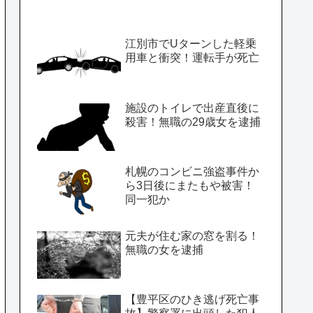
江別市でUターンした軽乗
用車と衝突！運転手が死亡
施設のトイレで出産直後に
殺害！無職の29歳女を逮捕
札幌のコンビニ強盗事件か
ら3日後にまたもや被害！
同一犯か
元夫が住む家の窓を割る！
無職の女を逮捕
【豊平区のひき逃げ死亡事