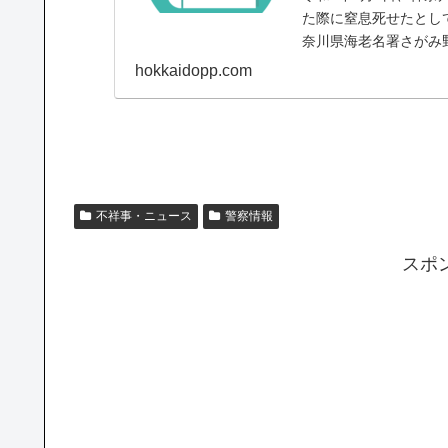
た際に窒息死せたとして
奈川県海老名署さがみ
を制圧した際...
hokkaidopp.com
不祥事・ニュース
警察情報
スポ