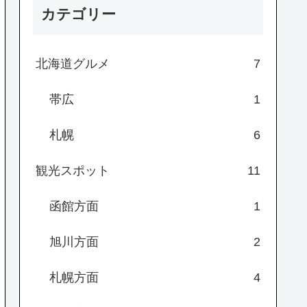
カテゴリー
北海道グルメ
7
帯広
1
札幌
6
観光スポット
11
函館方面
1
旭川方面
2
札幌方面
4