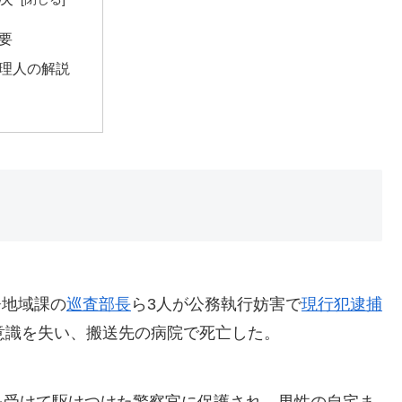
要
理人の解説
署地域課の
巡査部長
ら3人が公務執行妨害で
現行犯逮捕
意識を失い、搬送先の病院で死亡した。
を受けて駆けつけた警察官に保護され、男性の自宅ま