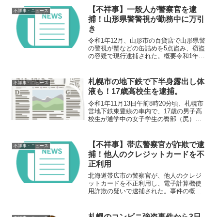
【不祥事】一般人が警察官を逮
不祥事・ニュース
捕！山形県警警視が勤務中に万引
き
令和1年12月、山形市の百貨店で山形県警
の警視が蟹などの缶詰めを5点盗み、窃盗
の容疑で現行逮捕された。概要令和1年12
月9日午前11時20分頃、山形市にある百貨
店で、山形警察署の警視が蟹や牛タンな
どの缶詰めを5点万引きし、一般人に窃盗
札幌市の地下鉄で下半身露出し体
不祥事・ニュース
の容疑...
液も！17歳高校生を逮捕。
令和1年11月13日午前8時20分頃、札幌市
営地下鉄東豊線の車内で、17歳の男子高
校生が通学中の女子学生の臀部（尻）を
触る等して、強制わいせつと器物損壊の
疑いで逮捕された。 概要令和1年11月13
日午前8時20分頃、札幌市営地下鉄東豊線
【不祥事】帯広警察官が詐欺で逮
不祥事・ニュース
の車...
捕！他人のクレジットカードを不
正利用
北海道帯広市の警察官が、他人のクレジ
ットカードを不正利用し、電子計算機使
用詐欺の疑いで逮捕された。事件の概要
北海道帯広市に位置する、帯広警察署の
巡査部長が電子計算機使用詐欺の疑いで
逮捕された。平成30年8月に、他人名義の
札幌のコンビニ強盗事件から3日