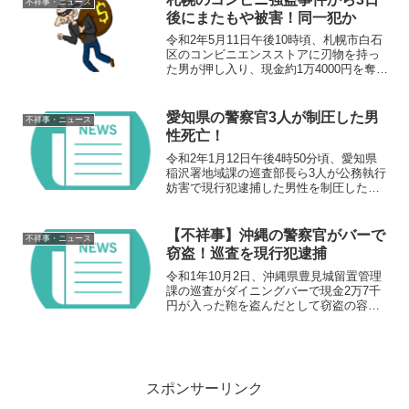
不祥事・ニュース
クレジットカードを使...
後にまたもや被害！同一犯か
令和2年5月11日午後10時頃、札幌市白石
区のコンビニエンスストアに刃物を持っ
た男が押し入り、現金約1万4000円を奪っ
て逃る強盗事件が発生した。被害に遭っ
たコンビニ店は、同月8日にも強盗の被害
にあったばかりであった。概要令和2年5
愛知県の警察官3人が制圧した男
不祥事・ニュース
月11日...
性死亡！
令和2年1月12日午後4時50分頃、愛知県
稲沢署地域課の巡査部長ら3人が公務執行
妨害で現行犯逮捕した男性を制圧したと
ころ、男性は意識を失い、搬送先の病院
で死亡した。概要令和2年1月12日午後4時
50分頃、愛知県稲沢署地域課の巡査部長
【不祥事】沖縄の警察官がバーで
不祥事・ニュース
ら3人が...
窃盗！巡査を現行犯逮捕
令和1年10月2日、沖縄県豊見城留置管理
課の巡査がダイニングバーで現金2万7千
円が入った鞄を盗んだとして窃盗の容疑
で現行犯逮捕された。概要令和1年10月2
日、沖縄県豊見城留置管理課の巡査がダ
イニングバーで現金2万7千円が入った女
性観光客の鞄...
スポンサーリンク