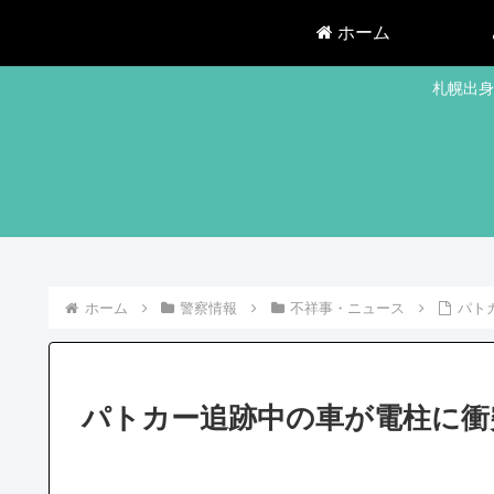
ホーム
札幌出身
ホーム
警察情報
不祥事・ニュース
パト
パトカー追跡中の車が電柱に衝