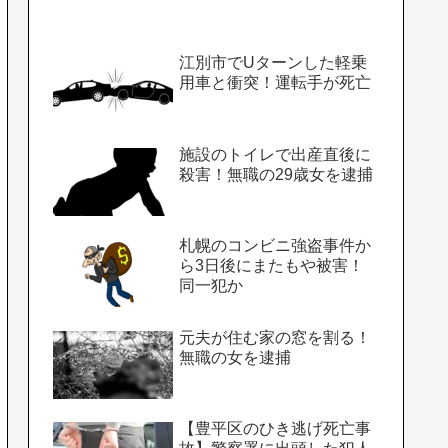
江別市でUターンした軽乗
用車と衝突！運転手が死亡
施設のトイレで出産直後に
殺害！無職の29歳女を逮捕
札幌のコンビニ強盗事件か
ら3日後にまたもや被害！
同一犯か
元夫が住む家の窓を割る！
無職の女を逮捕
【豊平区のひき逃げ死亡事