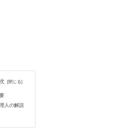
次
要
理人の解説