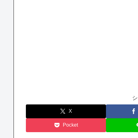
シ
X
Pocket