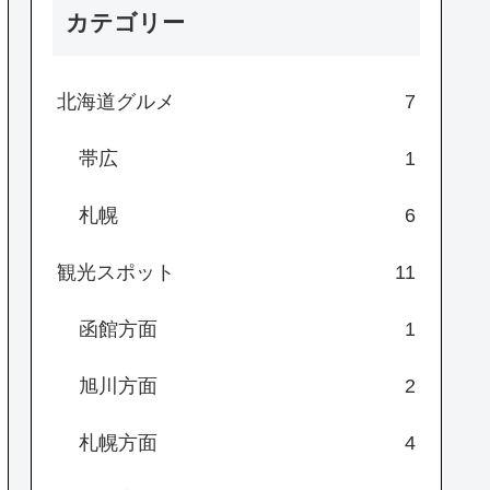
カテゴリー
北海道グルメ
7
帯広
1
札幌
6
観光スポット
11
函館方面
1
旭川方面
2
札幌方面
4