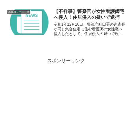
は縦社会警察組織は体育会系の縦社会で
あり、基本上司の言うことは絶対です。
しかし、ひと昔前とは違い、一般的にイ
【不祥事】警察官が女性看護師宅
不祥事・ニュース
メージされているような理...
へ侵入！住居侵入の疑いで逮捕
令和1年12月20日、警視庁町田署の巡査長
が同じ集合住宅に住む看護師の女性宅へ
侵入したとして、住居侵入の疑いで現行
犯逮捕された。概要 令和1年12月20日、
警視庁町田署組織犯罪対策課の巡査長が
同じ集合住宅に住む看護師の女性宅へ侵
入したとして...
スポンサーリンク