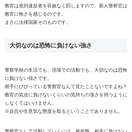
教官は規則違反者を容赦なく罰しますので、新人警察官は
教官に怖さを感じるのです。
まさに法律国家そのものです。
大切なのは恐怖に負けない強さ
警察学校の生活でも、現場での活動でも、大切なのは恐怖
に負けない強さです。
相手にびびっている警察官なんて見たことないですよね？
教官の気迫に負けないくらいの気持ちの強さを持つように
しなくてはいけません。
※反抗や生意気な態度を取るということでありません。
警察官として活動していくには、最低限、相手に負けない