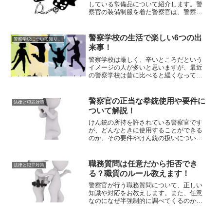
している常備品について紹介します。警
察官の装備制服を着た警察官は、警察学
校で支給された貸与品と現場で必須にな
る道具を装備しています。※警察官の貸
与品についてはこちら。↓↓↓↓↓全て装備し
警察学校の生活で楽しい6つの出
警察学校について知りたい
たときの重量感はず...
来事！
警察学校は厳しく、辛いところだという
イメージの人が多いと思いますが、最近
の警察学校は昔に比べると緩くなってき
ています。もちろん、普通の人には十分
厳しいところですが、そんな生活の中に
も楽しい出来事はありますので、紹介し
警察官の正当な拳銃使用や要件に
法律と犯罪対策
ていきます。①柔剣道・逮...
ついて解説！
けん銃の所持を許されている警察官です
が、どんなときに使用することができる
のか、その要件やけん銃の扱いについて
解説していきます。けん銃の携帯警察官
の貸与品の中にはけん銃があり、全ての
警察官は一度はけん銃を取り扱うことに
職務質問は任意だから拒否でき
法律と犯罪対策
なます。サイバー警察など...
る？職質のルール教えます！
警察官が行う職務質問について、正しい
知識や対応をお教えします。また、任意
なのになぜ半強制的に調べてくるのか、
違法ではないのか等、職質の疑問につい
ても解説していきます。職務質問とは職