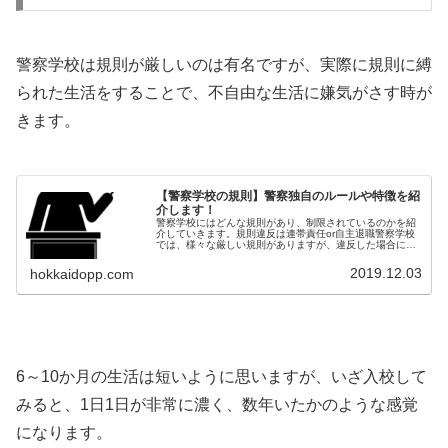
警察学校は規則が厳しいのは有名ですが、実際に規則に縛
られた生活をすることで、不自由な生活に嫌気がさす時が
きます。
【警察学校の規則】警察独自のルールや特徴を紹
介します！
警察学校にはどんな規則があり、制限されているのかを紹
介していきます。規則違反は連帯責任or自主退職警察学校
では、様々な厳しい規則がありますが、違反した場合には
仲間を巻き込んだ連帯責任、あるいは自主退職となること
が多いです。連帯責任には、外出...
2019.12.03
hokkaidopp.com
6～10か月の生活は短いように思いますが、いざ入校して
みると、1日1日が非常に濃く、数年いたかのような感覚
になります。