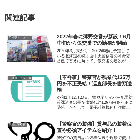
関連記事
2022年春に薄野交番が新設！6月
不祥事・ニュース
中旬から仮交番での勤務が開始
2020年3月末から、2022年春に予定して
いる北海道札幌方面中央警察署の薄野交
番建て替えに向けて、仮交番の建設が進
んでいる。概要2020年3月末から、2022
年春に予定している北海道札幌方面中央
警察署の薄野交番建て替えに向けて、仮
【不祥事】警察官が残業代125万
不祥事・ニュース
交番の建...
円を不正受給！巡査部長を書類送
検
令和1年12月20日、警視庁サイバー犯罪対
策課巡査部長が残業代約125万円を不正に
受給したとして、電子計算機使用詐欺等
の疑いで書類送検された。概要令和1年12
月20日、警視庁サイバー犯罪対策課巡査
部長が実際には残業していないにもかか
【警察官の装備】貸与品の装着位
現場の警察官
わらず、...
置や必須アイテムを紹介！
警察官の貸与品の装着位置や現場で使用