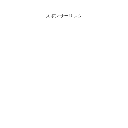
務質問とは、何らかの犯罪を犯し、若し
くは犯そうとしていると疑...
スポンサーリンク